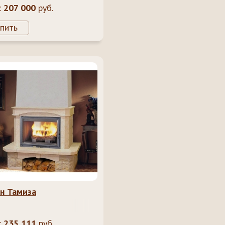
:
207 000
руб.
пить
н Тамиза
:
235 111
руб.