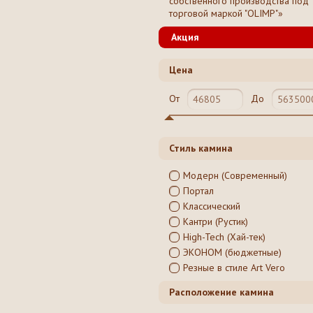
собственного производства под
торговой маркой "OLIMP"»
Акция
Цена
От
До
Стиль камина
Модерн (Современный)
Портал
Классический
Кантри (Рустик)
High-Tech (Хай-тек)
ЭКОНОМ (бюджетные)
Резные в стиле Art Vero
Расположение камина