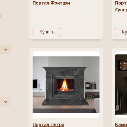
Портал Фэнтази
Порт
Супе
ое
Купить
Ку
о
Портал Петра
Ками