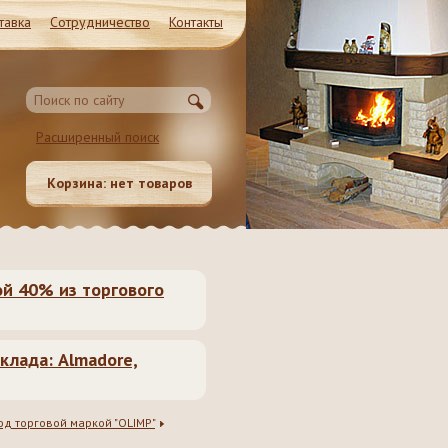
тавка
Сотрудничество
Контакты
Магазин и Производство
Расширенный поиск
Московская обл. Ленинский район, Молоково ул.
Революционная 41c1
Корзина:
нет товаров
8 (985) 999-98-39, 8 (495) 181-50-
62, 8 (499) 317-74-44 (55)
ой 40% из торгового
клада: Almadore,
д торговой маркой "OLIMP"