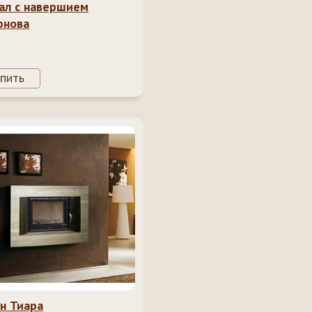
ал с навершием
рнова
пить
н Тиара