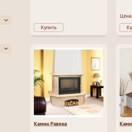
Цена
Купить
Ку
Камин Равена
Ками