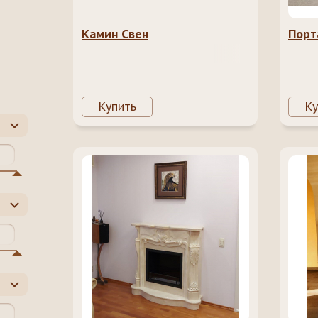
Камин Свен
Порт
Купить
Ку