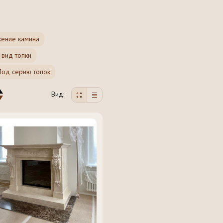
ение камина
 вид топки
Под серию топок
Вид: