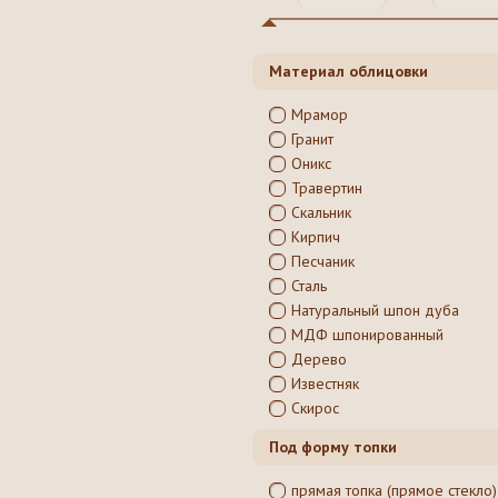
Материал облицовки
Мрамор
Гранит
Оникс
Травертин
Скальник
Кирпич
Песчаник
Сталь
Натуральный шпон дуба
МДФ шпонированный
Дерево
Известняк
Скирос
Под форму топки
прямая топка (прямое стекло)