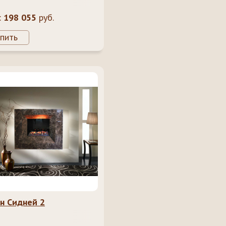
:
198 055
руб.
пить
н Сидней 2