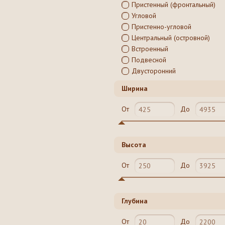
Пристенный (фронтальный)
Угловой
Пристенно-угловой
Центральный (островной)
Встроенный
Подвесной
Двусторонний
Ширина
От
До
Высота
От
До
Глубина
От
До