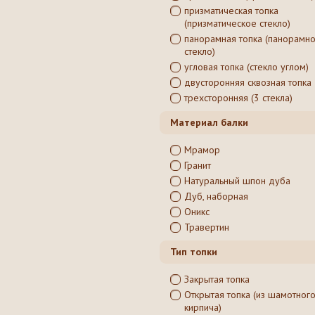
призматическая топка
(призматическое стекло)
панорамная топка (панорамн
стекло)
угловая топка (стекло углом)
двусторонняя сквозная топка
трехсторонняя (3 стекла)
Материал балки
Мрамор
Гранит
Натуральный шпон дуба
Дуб, наборная
Оникс
Травертин
Тип топки
Закрытая топка
Открытая топка (из шамотног
кирпича)