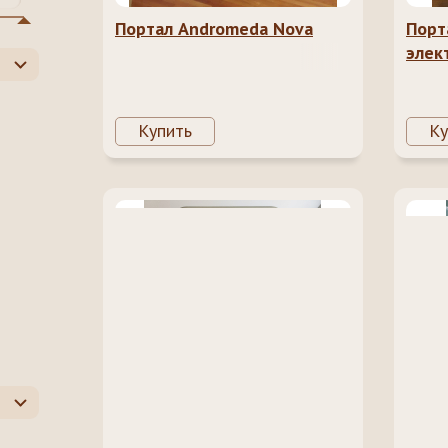
Портал Andromeda Nova
Порт
элек
Купить
Ку