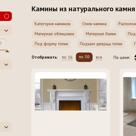
Камины из натурального камня
Категория каминов
Стили камина
Располож
Материал облицовки
Материал балки
Под
Под форму топки
Подъем дверцы топки
по 30
по 16
все
Отображать:
По цене: