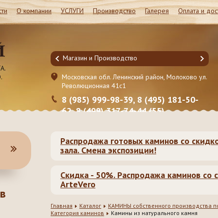
сти
О компании
УСЛУГИ
Производство
Галерея
Оплата и дос
Магазин и Производство
А.
.
он, Молоково ул.
Московская обл. Ленинский район, Молоково ул.
Революционная 41c1
95) 181-50-
8 (985) 999-98-39, 8 (495) 181-50-
5)
62, 8 (499) 317-74-44 (55)
Распродажа готовых каминов со скидк
зала. Смена экспозиции!
Скидка - 50%. Распродажа каминов со с
ArteVero
в
Главная
Каталог
КАМИНЫ собственного производства по
Категория каминов
Камины из натурального камня