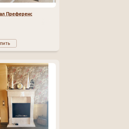
ал Преференс
пить