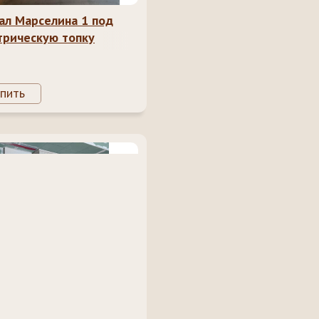
ал Марселина 1 под
трическую топку
пить