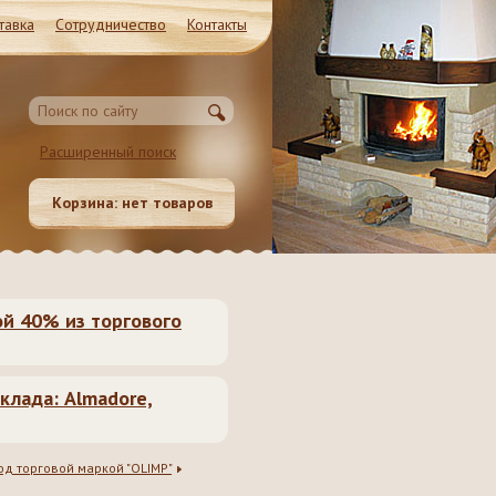
тавка
Сотрудничество
Контакты
Магазин и Производство
Расширенный поиск
Московская обл. Ленинский район, Молоково ул.
Революционная 41c1
Корзина:
нет товаров
8 (985) 999-98-39, 8 (495) 181-50-
62, 8 (499) 317-74-44 (55)
ой 40% из торгового
клада: Almadore,
д торговой маркой "OLIMP"