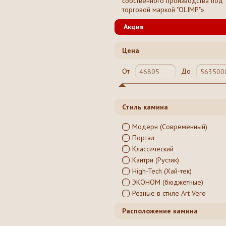
собственного производства под
торговой маркой "OLIMP"»
Акция
Цена
От
До
Стиль камина
Модерн (Современный)
Портал
Классический
Кантри (Рустик)
High-Tech (Хай-тек)
ЭКОНОМ (бюджетные)
Резные в стиле Art Vero
Расположение камина