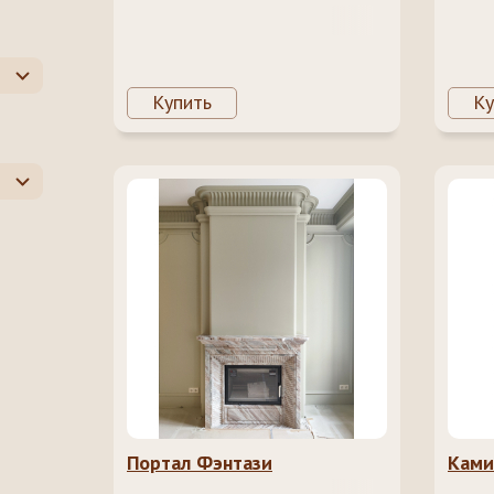
Купить
Ку
Портал Фэнтази
Ками