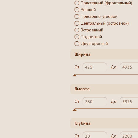
Пристенный (фронтальный)
Угловой
Пристенно-угловой
Центральный (островной)
Встроенный
Подвесной
Двусторонний
Ширина
От
До
Высота
От
До
Глубина
От
До