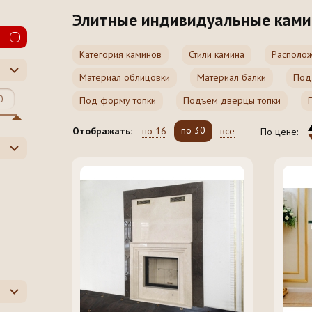
Элитные индивидуальные кам
Категория каминов
Стили камина
Располож
Материал облицовки
Материал балки
Под
Под форму топки
Подъем дверцы топки
по 30
по 16
все
Отображать:
По цене: