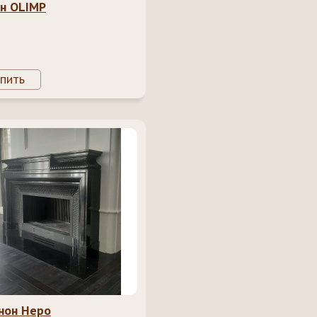
н OLIMP
пить
нон Неро