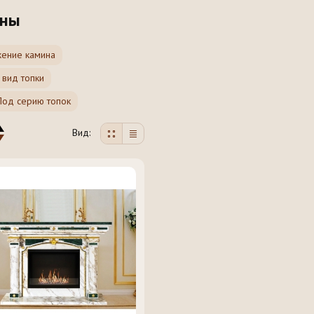
ины
ение камина
 вид топки
Под серию топок
Вид: