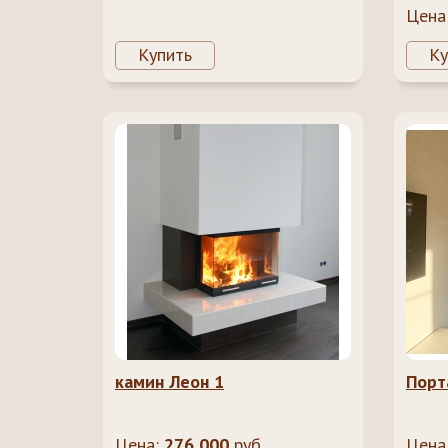
Цена
Купить
Ку
камин Леон 1
Порт
Цена:
276 000
руб.
Цена