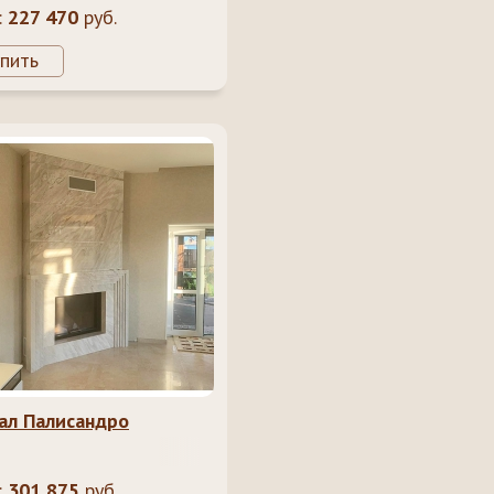
:
227 470
руб.
пить
ал Палисандро
:
301 875
руб.