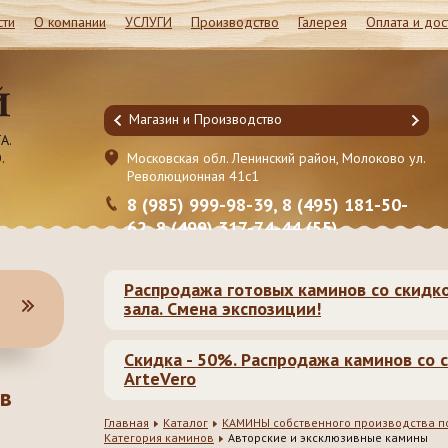
сти
О компании
УСЛУГИ
Производство
Галерея
Оплата и дос
Магазин и Производство
А.
.
он, Молоково ул.
Московская обл. Ленинский район, Молоково ул.
Революционная 41c1
95) 181-50-
8 (985) 999-98-39, 8 (495) 181-50-
5)
62, 8 (499) 317-74-44 (55)
Распродажа готовых каминов со скидк
зала. Смена экспозиции!
Скидка - 50%. Распродажа каминов со с
ArteVero
в
Главная
Каталог
КАМИНЫ собственного производства по
Категория каминов
Авторские и эксклюзивные камины