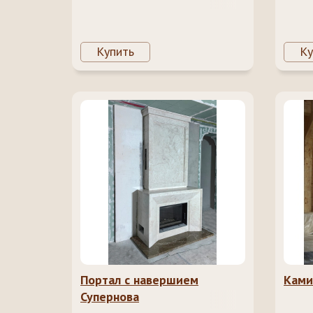
Купить
Ку
Портал с навершием
Ками
Супернова