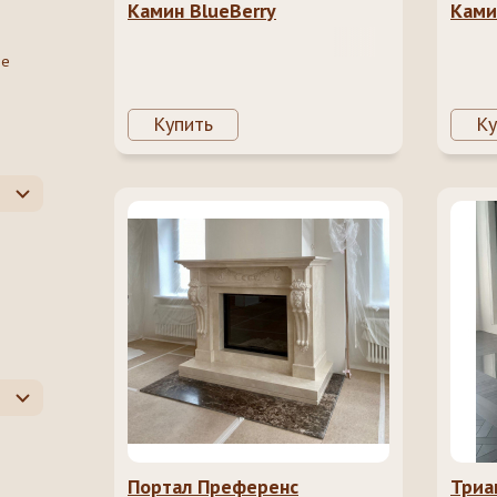
Камин BlueBerry
Ками
ое
Купить
Ку
о
Портал Преференс
Триа