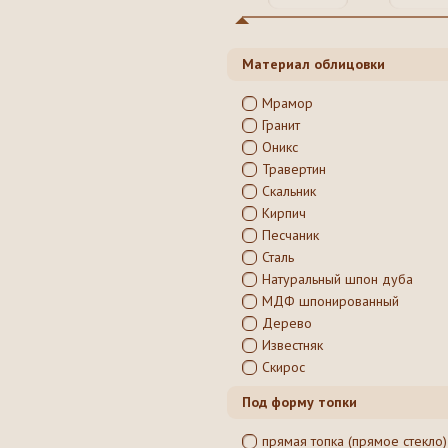
Материал облицовки
Мрамор
Гранит
Оникс
Травертин
Скальник
Кирпич
Песчаник
Сталь
Натуральный шпон дуба
МДФ шпонированный
Дерево
Известняк
Скирос
Под форму топки
прямая топка (прямое стекло)