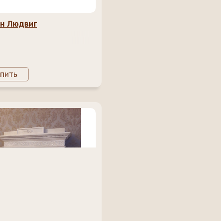
н Людвиг
пить