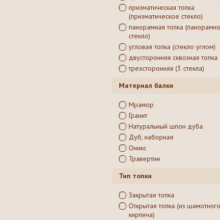
призматическая топка
(призматическое стекло)
панорамная топка (панорамн
стекло)
угловая топка (стекло углом)
двусторонняя сквозная топка
трехсторонняя (3 стекла)
Материал балки
Мрамор
Гранит
Натуральный шпон дуба
Дуб, наборная
Оникс
Травертин
Тип топки
Закрытая топка
Открытая топка (из шамотног
кирпича)