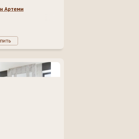
н Артеми
пить