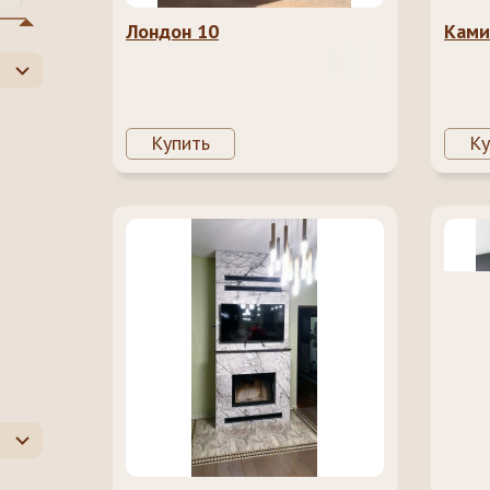
Лондон 10
Ками
Купить
Ку