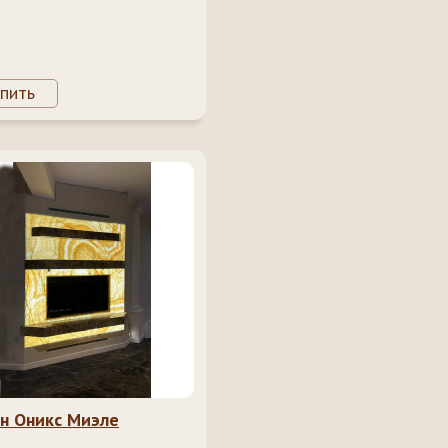
пить
н Оникс Миэле