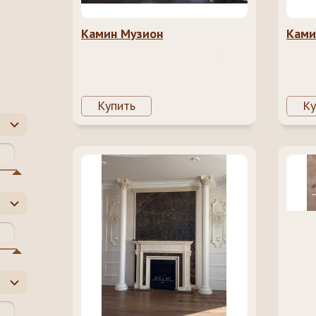
Камин Музион
Ками
Купить
Ку