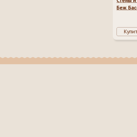
Стены и
Беж Бас
Купи