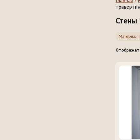
Главная
траверти
Стены 
Материал 
Отображат