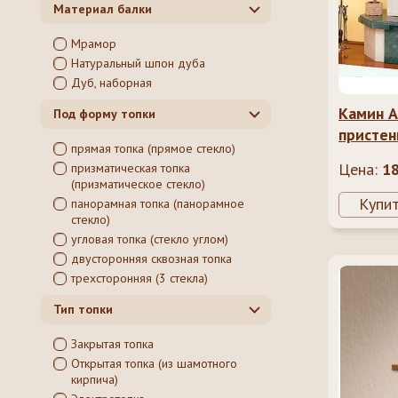
Материал балки
Мрамор
Натуральный шпон дуба
Дуб, наборная
Камин A
Под форму топки
присте
прямая топка (прямое стекло)
Цена:
1
призматическая топка
(призматическое стекло)
Купи
панорамная топка (панорамное
стекло)
угловая топка (стекло углом)
двусторонняя сквозная топка
трехсторонняя (3 стекла)
Тип топки
Закрытая топка
Открытая топка (из шамотного
кирпича)