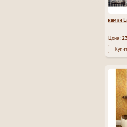
камин L
Цена:
2
Купи