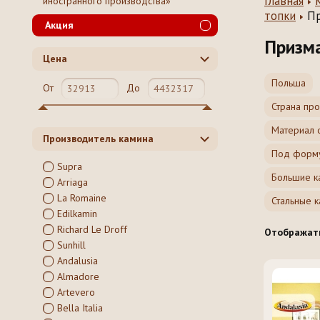
Главная
иностранного производства»
топки
Пр
Акция
Призма
Цена
Польша
От
До
Страна пр
Материал 
Производитель камина
Под форму
Supra
Большие к
Arriaga
La Romaine
Стальные 
Edilkamin
Richard Le Droff
Отображат
Sunhill
Andalusia
Almadore
Artevero
Bella Italia