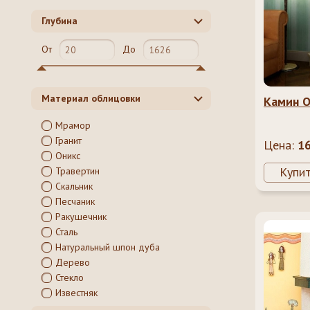
Глубина
От
До
Материал облицовки
Камин О
Мрамор
Гранит
Цена:
1
Оникс
Купи
Травертин
Скальник
Песчаник
Ракушечник
Сталь
Натуральный шпон дуба
Дерево
Стекло
Известняк