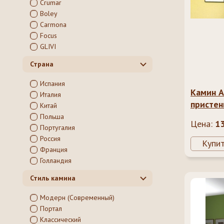
Crumar
Boley
Carmona
Focus
GLIVI
Страна
Испания
Камин A
Италия
присте
Китай
Польша
Цена:
1
Португалия
Россия
Купи
Франция
Голландия
Стиль камина
Модерн (Современный)
Портал
Классический