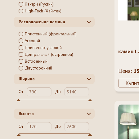
Кантри (Рустик)
High-Tech (Хай-тек)
Расположение камина
Пристенный (фронтальный)
Угловой
Пристенно-угловой
камин L
Центральный (островной)
Встроенный
Двусторонний
Цена:
1
Ширина
Купи
От
До
Высота
От
До