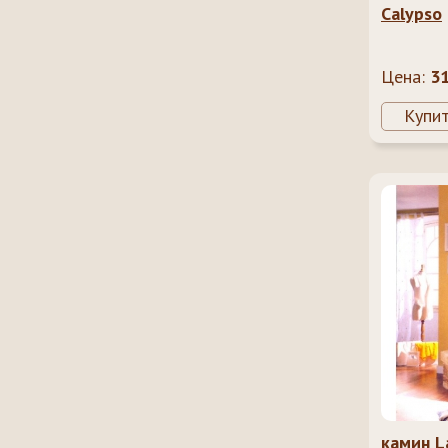
Calypso
Цена:
3
Купи
камин L