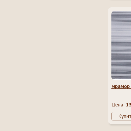
мрамор
Цена:
1
Купи