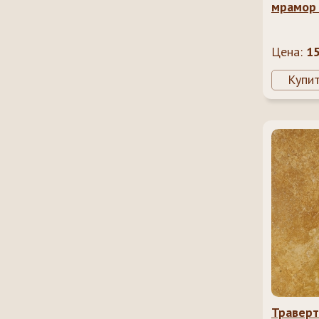
мрамор 
Цена:
1
Купи
Траверт