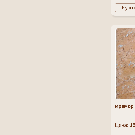
Купи
мрамор 
Цена:
1