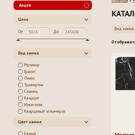
Главная
Акция
КАТАЛ
Цена
Вид камня
От
До
Отображат
Вид камня
Мрамор
Гранит
Оникс
Травертин
Сланец
Кварцит
Известняк
Кварцевый агломерат
Цвет камня
Белый
Мрамор