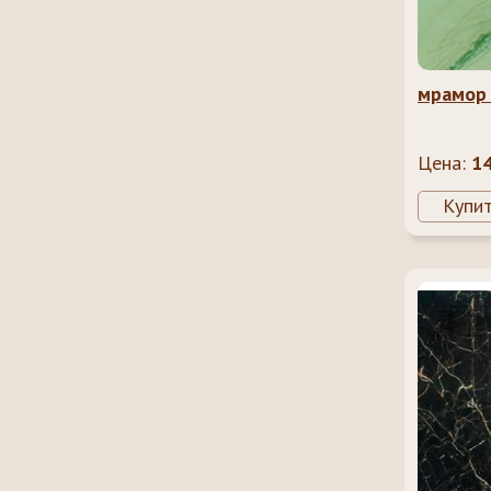
мрамор
Цена:
1
Купи