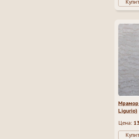
Купи
Мрамор 
Ligurio)
Цена:
1
Купи