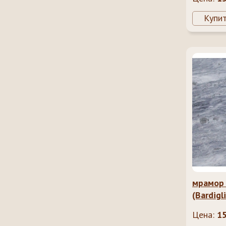
Купи
мрамор
(Bardigl
Цена:
1