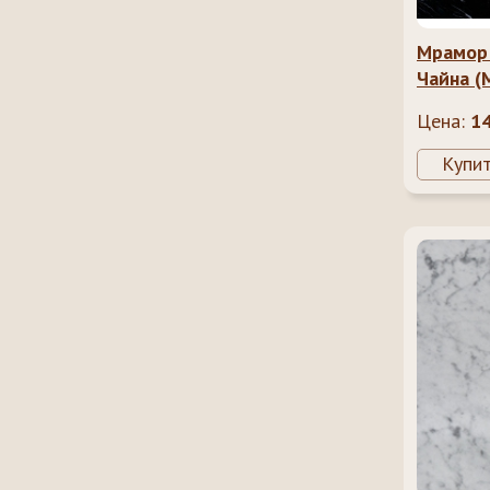
Мрамор
Чайна (
China)
Цена:
1
Купи