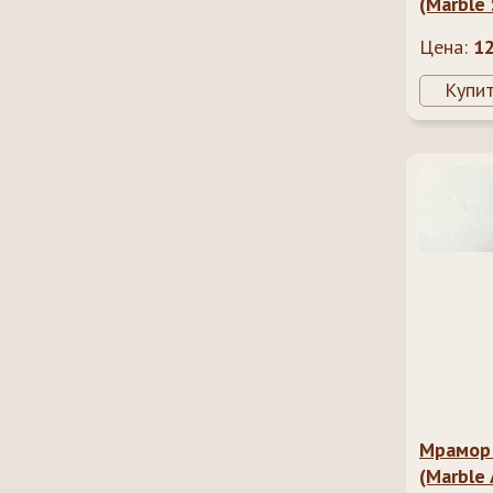
(Marble 
Цена:
1
Купи
Мрамор 
(Marble