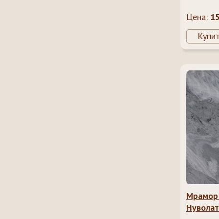
Цена:
1
Купи
Мрамор
Нуволат