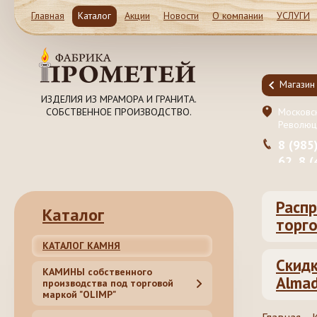
Главная
Каталог
Акции
Новости
О компании
УСЛУГИ
Магазин и Производство
Магазин
ИЗДЕЛИЯ ИЗ МРАМОРА И ГРАНИТА.
СОБСТВЕННОЕ ПРОИЗВОДСТВО.
Московская обл. Ленинский район, Молоково ул.
Московск
Революционная 41c1
Революц
8 (985) 999-98-39, 8 (495) 181-50-
8 (985
62, 8 (499) 317-74-44 (55)
62, 8 
Распр
Каталог
торго
КАТАЛОГ КАМНЯ
Скидк
КАМИНЫ собственного
Almad
производства под торговой
маркой "OLIMP"