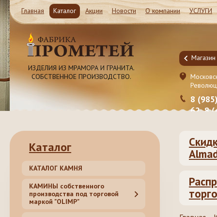
Главная
Каталог
Акции
Новости
О компании
УСЛУГИ
Магазин и Производство
Магазин
ИЗДЕЛИЯ ИЗ МРАМОРА И ГРАНИТА.
СОБСТВЕННОЕ ПРОИЗВОДСТВО.
Московская обл. Ленинский район, Молоково ул.
Московск
Революционная 41c1
Революц
8 (985) 999-98-39, 8 (495) 181-50-
8 (985
62, 8 (499) 317-74-44 (55)
62, 8 
Скидк
Каталог
Almad
КАТАЛОГ КАМНЯ
Распр
КАМИНЫ собственного
торго
производства под торговой
маркой "OLIMP"