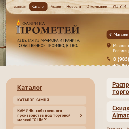
Главная
Каталог
Акции
Новости
О компании
УСЛУГИ
Магазин и Производство
Магазин
ИЗДЕЛИЯ ИЗ МРАМОРА И ГРАНИТА.
СОБСТВЕННОЕ ПРОИЗВОДСТВО.
Московская обл. Ленинский район, Молоково ул.
Московск
Революционная 41c1
Революц
8 (985) 999-98-39, 8 (495) 181-50-
8 (985
62, 8 (499) 317-74-44 (55)
62, 8 
Распр
Каталог
торго
КАТАЛОГ КАМНЯ
Скидк
КАМИНЫ собственного
Almad
производства под торговой
маркой "OLIMP"