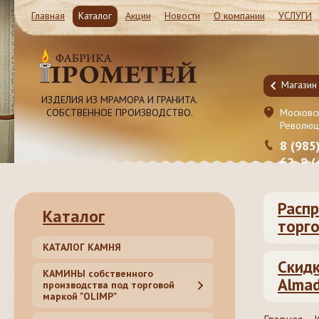
Главная
Каталог
Акции
Новости
О компании
УСЛУГИ
Магазин и Производство
Магазин
ИЗДЕЛИЯ ИЗ МРАМОРА И ГРАНИТА.
СОБСТВЕННОЕ ПРОИЗВОДСТВО.
Московская обл. Ленинский район, Молоково ул.
Московск
Революционная 41c1
Революц
8 (985) 999-98-39, 8 (495) 181-50-
8 (985
62, 8 (499) 317-74-44 (55)
62, 8 
Распр
Каталог
торго
КАТАЛОГ КАМНЯ
Скидк
КАМИНЫ собственного
Almad
производства под торговой
маркой "OLIMP"