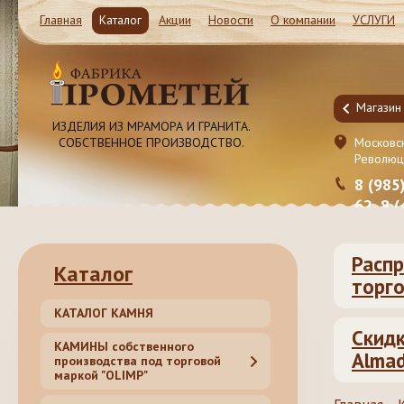
Главная
Каталог
Акции
Новости
О компании
УСЛУГИ
Магазин и Производство
Магазин
ИЗДЕЛИЯ ИЗ МРАМОРА И ГРАНИТА.
СОБСТВЕННОЕ ПРОИЗВОДСТВО.
Московская обл. Ленинский район, Молоково ул.
Московск
Революционная 41c1
Революц
8 (985) 999-98-39, 8 (495) 181-50-
8 (985
62, 8 (499) 317-74-44 (55)
62, 8 
Распр
Каталог
торго
КАТАЛОГ КАМНЯ
Скидк
КАМИНЫ собственного
Almad
производства под торговой
маркой "OLIMP"