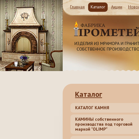
Главная
Каталог
Акции
Ново
Магазин и Производство
ИЗДЕЛИЯ ИЗ МРАМОРА И ГРАНИТ
СОБСТВЕННОЕ ПРОИЗВОДСТВО
Московская обл. Ленинский рай
Революционная 41c1
8 (985) 999-98-39, 8 (4
62, 8 (499) 317-74-44 (5
Каталог
КАТАЛОГ КАМНЯ
КАМИНЫ собственного
производства под торговой
маркой "OLIMP"