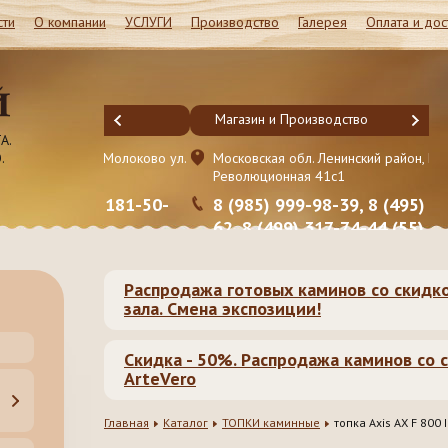
сти
О компании
УСЛУГИ
Производство
Галерея
Оплата и дос
Магазин и Производство
А.
.
он, Молоково ул.
Московская обл. Ленинский район, Молоково ул.
Революционная 41c1
95) 181-50-
8 (985) 999-98-39, 8 (495) 181-50-
5)
62, 8 (499) 317-74-44 (55)
Распродажа готовых каминов со скидк
зала. Смена экспозиции!
Скидка - 50%. Распродажа каминов со с
ArteVero
Главная
Каталог
ТОПКИ каминные
топка Axis AX F 800 I