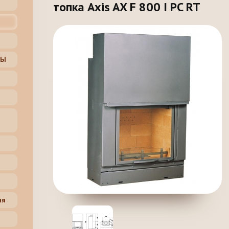
топка Axis AX F 800 I PC RT
ЦЫ
ня