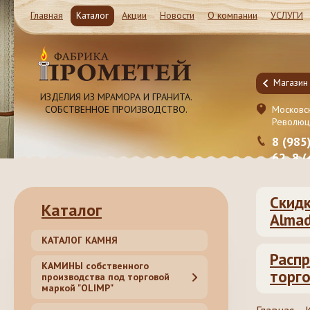
Главная
Каталог
Акции
Новости
О компании
УСЛУГИ
Магазин и Производство
Магазин
ИЗДЕЛИЯ ИЗ МРАМОРА И ГРАНИТА.
СОБСТВЕННОЕ ПРОИЗВОДСТВО.
Московская обл. Ленинский район, Молоково ул.
Московск
Революционная 41c1
Революц
8 (985) 999-98-39, 8 (495) 181-50-
8 (985
62, 8 (499) 317-74-44 (55)
62, 8 
Скидк
Каталог
Almad
КАТАЛОГ КАМНЯ
Распр
КАМИНЫ собственного
торго
производства под торговой
маркой "OLIMP"