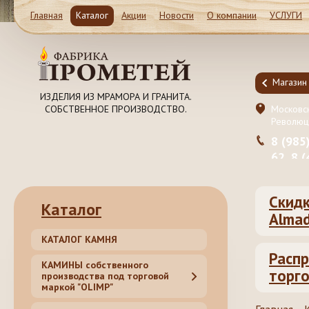
Главная
Каталог
Акции
Новости
О компании
УСЛУГИ
Магазин и Производство
Магазин
ИЗДЕЛИЯ ИЗ МРАМОРА И ГРАНИТА.
СОБСТВЕННОЕ ПРОИЗВОДСТВО.
Московская обл. Ленинский район, Молоково ул.
Московск
Революционная 41c1
Революц
8 (985) 999-98-39, 8 (495) 181-50-
8 (985
62, 8 (499) 317-74-44 (55)
62, 8 
Скидк
Каталог
Almad
КАТАЛОГ КАМНЯ
Распр
КАМИНЫ собственного
торго
производства под торговой
маркой "OLIMP"