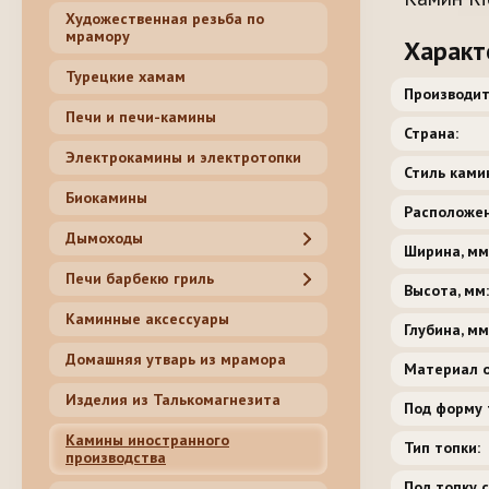
Художественная резьба по
мрамору
Характ
Турецкие хамам
Производит
Печи и печи-камины
Страна:
Электрокамины и электротопки
Стиль ками
Биокамины
Расположен
Дымоходы
Ширина, мм
Печи барбекю гриль
Высота, мм:
Каминные аксессуары
Глубина, мм
Домашняя утварь из мрамора
Материал о
Изделия из Талькомагнезита
Под форму 
Камины иностранного
Тип топки:
производства
Под топку 