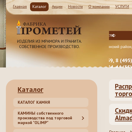
Главная
Каталог
Акции
Новости
О компании
УСЛУГИ
Магазин и Производство
Магазин
ИЗДЕЛИЯ ИЗ МРАМОРА И ГРАНИТА.
СОБСТВЕННОЕ ПРОИЗВОДСТВО.
Московская обл. Ленинский район, Молоково ул.
Московск
Революционная 41c1
Революц
8 (985) 999-98-39, 8 (495) 181-50-
8 (985
62, 8 (499) 317-74-44 (55)
62, 8 
Распр
Каталог
торго
КАТАЛОГ КАМНЯ
Скидк
КАМИНЫ собственного
Almad
производства под торговой
маркой "OLIMP"