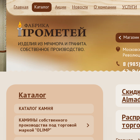
Главная
Каталог
Акции
Новости
О компании
УСЛУГИ
Магазин и Производство
Магазин
ИЗДЕЛИЯ ИЗ МРАМОРА И ГРАНИТА.
СОБСТВЕННОЕ ПРОИЗВОДСТВО.
Московская обл. Ленинский район, Молоково ул.
Московск
Революционная 41c1
Революц
8 (985) 999-98-39, 8 (495) 181-50-
8 (985
62, 8 (499) 317-74-44 (55)
62, 8 
Скидк
Каталог
Almad
КАТАЛОГ КАМНЯ
Распр
КАМИНЫ собственного
торго
производства под торговой
маркой "OLIMP"