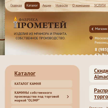
Главная
Каталог
Акции
Новости
О компании
УСЛУГИ
Магазин и Производство
Магазин
ИЗДЕЛИЯ ИЗ МРАМОРА И ГРАНИТА.
СОБСТВЕННОЕ ПРОИЗВОДСТВО.
Московская обл. Ленинский район, Молоково ул.
Московск
Революционная 41c1
Революц
8 (985) 999-98-39, 8 (495) 181-50-
8 (985
62, 8 (499) 317-74-44 (55)
62, 8 
Скидк
Каталог
Almad
КАТАЛОГ КАМНЯ
Распр
КАМИНЫ собственного
торго
производства под торговой
маркой "OLIMP"