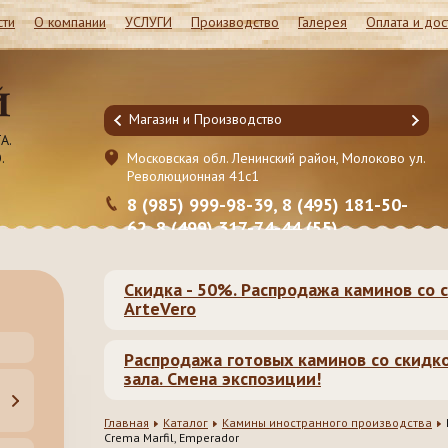
сти
О компании
УСЛУГИ
Производство
Галерея
Оплата и дос
Магазин и Производство
А.
.
он, Молоково ул.
Московская обл. Ленинский район, Молоково ул.
Революционная 41c1
95) 181-50-
8 (985) 999-98-39, 8 (495) 181-50-
5)
62, 8 (499) 317-74-44 (55)
Скидка - 50%. Распродажа каминов со с
ArteVero
Распродажа готовых каминов со скидк
зала. Смена экспозиции!
Главная
Каталог
Камины иностранного производства
Crema Marfil, Emperador