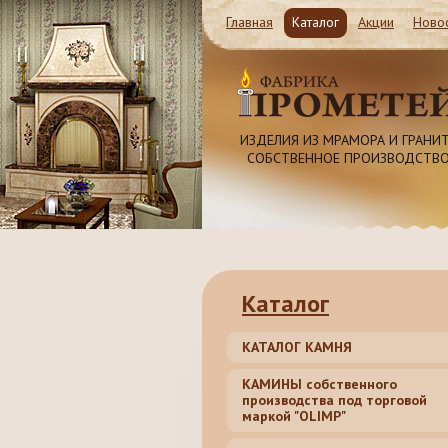
Главная
Каталог
Акции
Ново
Магазин и Производство
ИЗДЕЛИЯ ИЗ МРАМОРА И ГРАНИТ
СОБСТВЕННОЕ ПРОИЗВОДСТВО
Московская обл. Ленинский рай
Революционная 41c1
8 (985) 999-98-39, 8 (4
62, 8 (499) 317-74-44 (5
Каталог
КАТАЛОГ КАМНЯ
КАМИНЫ собственного
производства под торговой
маркой "OLIMP"