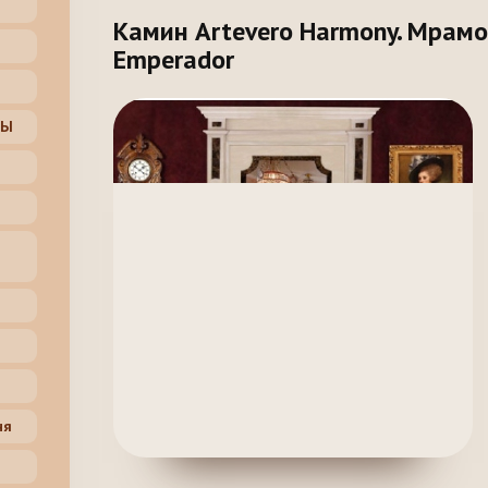
Камин Artevero Harmony. Мрамор
Emperador
ЦЫ
ня