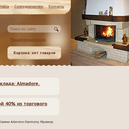
тавка
Сотрудничество
Контакты
Магазин и Производство
Расширенный поиск
Московская обл. Ленинский район, Молоково ул.
Революционная 41c1
Корзина:
нет товаров
8 (985) 999-98-39, 8 (495) 181-50-
62, 8 (499) 317-74-44 (55)
клада: Almadore,
ой 40% из торгового
Камин Artevero Harmony. Мрамор