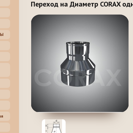
Переход на Диаметр CORAX од
ЦЫ
ня