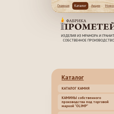
Главная
Каталог
Акции
Ново
Магазин и Производство
ИЗДЕЛИЯ ИЗ МРАМОРА И ГРАНИТ
СОБСТВЕННОЕ ПРОИЗВОДСТВО
Московская обл. Ленинский рай
Революционная 41c1
8 (985) 999-98-39, 8 (4
62, 8 (499) 317-74-44 (5
Каталог
КАТАЛОГ КАМНЯ
КАМИНЫ собственного
производства под торговой
маркой "OLIMP"