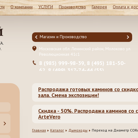
сти
О компании
УСЛУГИ
Производство
Галерея
Оплата и дос
Магазин и Производство
А.
.
он, Молоково ул.
Московская обл. Ленинский район, Молоково ул.
Революционная 41c1
95) 181-50-
8 (985) 999-98-39, 8 (495) 181-50-
5)
62, 8 (499) 317-74-44 (55)
Распродажа готовых каминов со скидк
зала. Смена экспозиции!
Скидка - 50%. Распродажа каминов со с
ArteVero
Главная
Каталог
Дымоходы
Переход на Диаметр COR