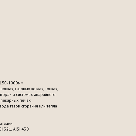
я150-1000мм
вках, газовых котлах, топках,
аторах и системах аварийного
опекарных печах,
ода газов сгорания или тепла
уатации
I 321, AISI 430