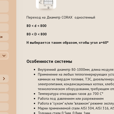
Переход на Диаметр CORAX одностенный
80 < d < 800
80 < D < 800
ки
H выбирается таким образом, чтобы угол a=60°
Особенности системы
Внутренний диаметр 80-1000мм, длина модул
Применение на любых теплогенерирующих устано
каминах на твердом топливе, ТЭС, дизельгенер
электропитания, конденсационных котлах, хлеб
технологическом оборудовании, требующем отв
Температура отходящих газов до 700 С°
Работа под давлением или разрежением
Работа в "сухом" и/или "влажном" режиме экспл
Марки применяемой стали AISI 304, AISI 316, AIS
Толщина стали 0.5мм, 0.8мм, 1мм