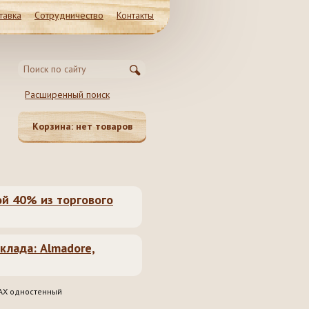
тавка
Сотрудничество
Контакты
Магазин и Производство
Расширенный поиск
Московская обл. Ленинский район, Молоково ул.
Революционная 41c1
Корзина:
нет товаров
8 (985) 999-98-39, 8 (495) 181-50-
62, 8 (499) 317-74-44 (55)
ой 40% из торгового
клада: Almadore,
AX одностенный