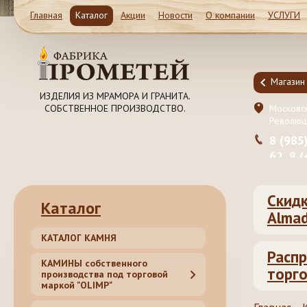
Главная
Каталог
Акции
Новости
О компании
УСЛУГИ
Магазин и Производство
Магазин
ИЗДЕЛИЯ ИЗ МРАМОРА И ГРАНИТА.
СОБСТВЕННОЕ ПРОИЗВОДСТВО.
Московская обл. Ленинский район, Молоково ул.
Московск
Революционная 41c1
Революц
8 (985) 999-98-39, 8 (495) 181-50-
8 (985
62, 8 (499) 317-74-44 (55)
62, 8 
Скидк
Каталог
Almad
КАТАЛОГ КАМНЯ
Распр
КАМИНЫ собственного
торго
производства под торговой
маркой "OLIMP"