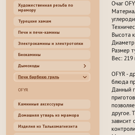
Очаг OFY
Художественная резьба по
Материал
мрамору
углероди
Турецкие хамам
Техниче
Печи и печи-камины
Высота к
Диаметр 
Электрокамины и электротопки
Размер т
Биокамины
Вес: 219 
Дымоходы
OFYR - д
Печи барбекю гриль
блюда пр
Данный г
OFYR
приготов
позволяе
Каминные аксессуары
другое. 
Домашняя утварь из мрамора
зависит 
Изделия из Талькомагнезита
контроли