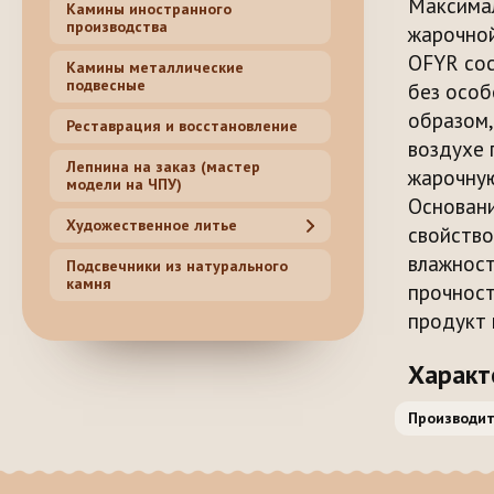
Максимал
Камины иностранного
производства
жарочной
OFYR сос
Камины металлические
подвесные
без особ
образом,
Реставрация и восстановление
воздухе 
Лепнина на заказ (мастер
жарочную
модели на ЧПУ)
Основани
Художественное литье
свойство
влажност
Подсвечники из натурального
камня
прочност
продукт 
Характ
Производит